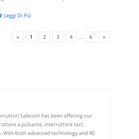
Leggi Di Più
«
1
2
3
4
…
6
»
terruttori Salecom has been offering our
ruttore a pulsante, interruttore tact,
976. With both advanced technology and 40