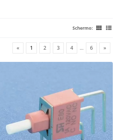
Schermo:
«
1
2
3
4
…
6
»