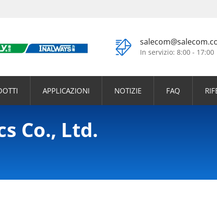
salecom@salecom.c
In servizio: 8:00 - 17:00
DOTTI
APPLICAZIONI
NOTIZIE
FAQ
RI
s Co., Ltd.