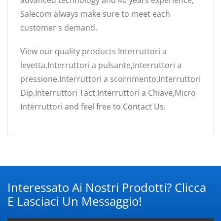
advanced technology and 40 years experience,
Salecom always make sure to meet each
customer's demand.
View our quality products Interruttori a
levetta,Interruttori a pulsante,Interruttori a
pressione,Interruttori a scorrimento,Interruttori
Dip,Interruttori Tact,Interruttori a Chiave,Micro
Interruttori and feel free to
Contact Us
.
Interessato Ai Nostri Prodotti? Clicca
E Lasciaci Un Messaggio!