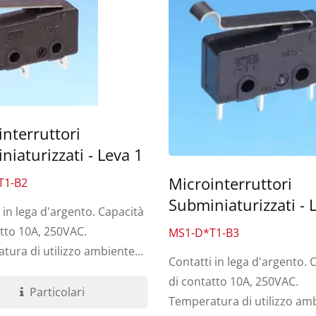
interruttori
iaturizzati - Leva 1
Microinterruttori
T1-B2
Subminiaturizzati - 
 in lega d'argento. Capacità
atto 10A, 250VAC.
MS1-D*T1-B3
ura di utilizzo ambiente...
Contatti in lega d'argento. 
Interruttore Tattile
Interruttore A Levette 
di contatto 10A, 250VAC.
Impermeabile
Miniaturizzato
Particolari
Temperatura di utilizzo amb