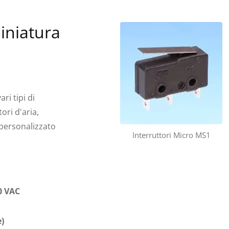
iniatura
ri tipi di
ori d'aria,
 personalizzato
Interruttori Micro MS1
0 VAC
e)