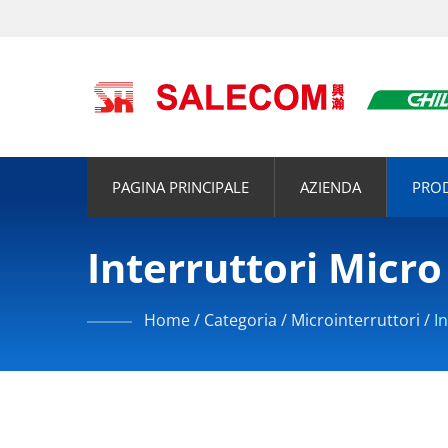
PAGINA PRINCIPALE
AZIENDA
PRO
Interruttori Micr
Home
/
Categoria
/
Microinterruttori
/
I