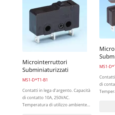
Micro
Submin
Microinterruttori
MS1-D*
Subminiaturizzati
Contatti
MS1-D*T1-B1
di cont
Contatti in lega d'argento. Capacità
Temperat
Interruttore A Levette Ultra-
di contatto 10A, 250VAC.
Miniaturizzato
Temperatura di utilizzo ambiente...