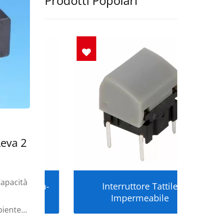
Prodotti Popolari
Leva 2
Capacità
Ultra-
Interruttore Tattile
Inte
Impermeabile
iente...