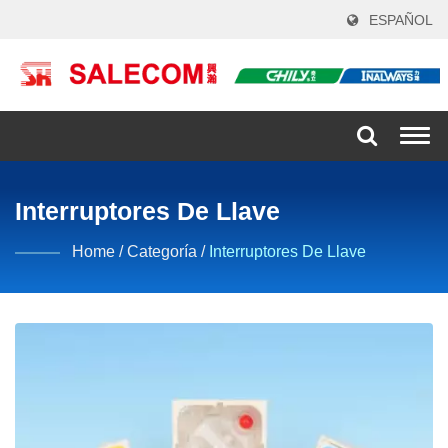
ESPAÑOL
Togg
navi
Interruptores De Llave
Home
/
Categoría
/
Interruptores De Llave