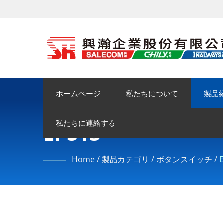
ホームページ
私たちについて
製品
私たちに連絡する
EPS13
Home
/
製品カテゴリ
/
ボタンスイッチ
/