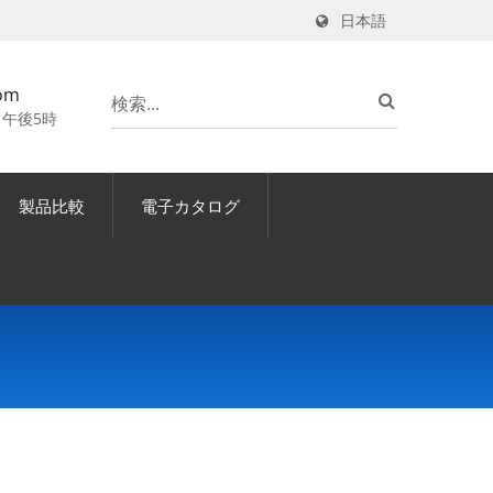
日本語
om
 午後5時
製品比較
電子カタログ