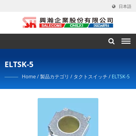
日本語
Togg
navi
ELTSK-5
Home
/
製品カテゴリ
/
タクトスイッチ
/
ELTSK-5