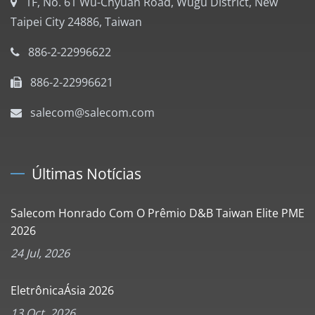
1F, No. 61 Wu-Chyuan Road, Wugu District, New
Taipei City 24886, Taiwan
886-2-22996622
886-2-22996621
salecom@salecom.com
Últimas Notícias
Salecom Honrado Com O Prêmio D&B Taiwan Elite PME
2026
24 Jul, 2026
EletrônicaÁsia 2026
13 Oct, 2026