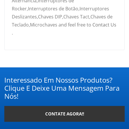
Alternância,Interruptores de
Rocker,Interruptores de Botão,Interruptores
Deslizantes,Chaves DIP,Chaves Tact,Chaves de
Teclado,Microchaves and feel free to
Contact Us
.
Interessado Em Nossos Produtos?
Clique E Deixe Uma Mensagem Para
Nós!
CONTATE AGORA!!