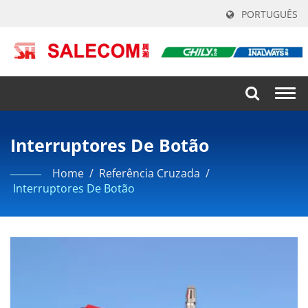
PORTUGUÊS
Togg
navi
Interruptores De Botão
Home
/
Referência Cruzada
/
Interruptores De Botão