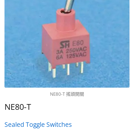
NE80-T 搖頭開關
NE80-T
Sealed Toggle Switches