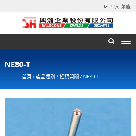
中文 (繁體)
Togg
navi
NE80-T
首頁
/
產品類別
/
搖頭開關
/
NE80-T