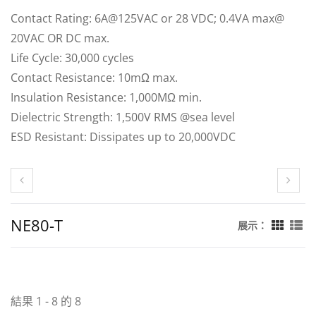
Contact Rating: 6A@125VAC or 28 VDC; 0.4VA max@
20VAC OR DC max.
Life Cycle: 30,000 cycles
Contact Resistance: 10mΩ max.
Insulation Resistance: 1,000MΩ min.
Dielectric Strength: 1,500V RMS @sea level
ESD Resistant: Dissipates up to 20,000VDC
NE80-T
展示：
結果 1 - 8 的 8