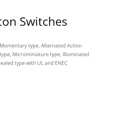
ton Switches
 Momentary type, Alternated Action
type, Microminiature type, Illuminated
Sealed type with UL and ENEC