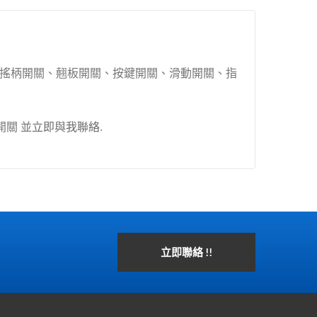
年的搖柄開關、翹板開關、按鍵開關、滑動開關、指
開關 並
立即與我聯絡
.
立即聯絡 !!