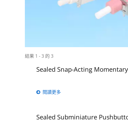
結果 1 - 3 的 3
Sealed Snap-Acting Momentary
閱讀更多
Sealed Subminiature Pushbutt