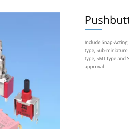
Pushbut
Include Snap-Acting
type, Sub-miniature 
type, SMT type and 
approval.