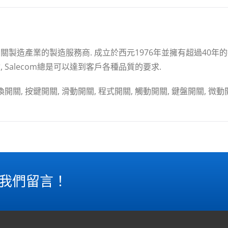
製造產業的製造服務商. 成立於西元1976年並擁有超過40
Salecom總是可以達到客戶各種品質的要求.
, 按鍵開關, 滑動開關, 程式開關, 觸動開關, 鍵盤開關, 微動
給我們留言！