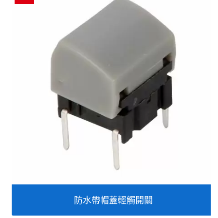
防水帶帽蓋輕觸開關