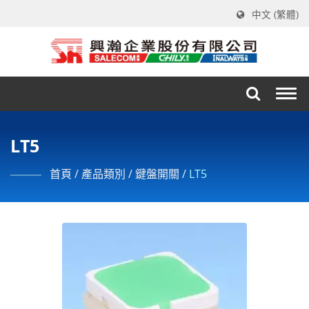
中文 (繁體)
Togg
navi
LT5
首頁
/
產品類別
/
鍵盤開關
/
LT5