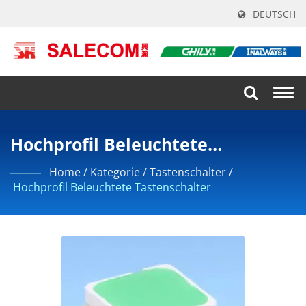
DEUTSCH
Togg
navi
Hochprofil Beleuchtete
Tastenschalter
Home
/
Kategorie
/
Tastenschalter
/
Hochprofil Beleuchtete Tastenschalter