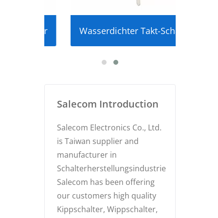
alter
Wasserdichter Takt-Schalter
Ultr
Salecom Introduction
Salecom Electronics Co., Ltd.
is Taiwan supplier and
manufacturer in
Schalterherstellungsindustrie
Salecom has been offering
our customers high quality
Kippschalter, Wippschalter,