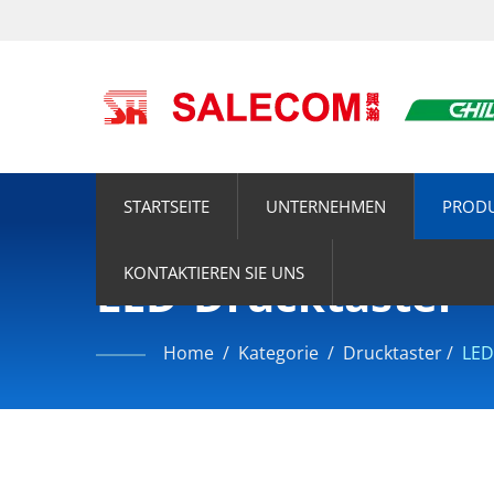
STARTSEITE
UNTERNEHMEN
PROD
KONTAKTIEREN SIE UNS
LED-Drucktaster
Home
/
Kategorie
/
Drucktaster
/
LED