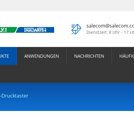
salecom@salecom.c
Dienstzeit: 8 Uhr - 17 U
UKTE
ANWENDUNGEN
NACHRICHTEN
HÄUFI
-Drucktaster