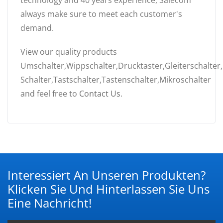
technology and 40 years experience, Salecom
always make sure to meet each customer's
demand.
View our quality products
Umschalter,Wippschalter,Drucktaster,Gleiterschalter,
Schalter,Tastschalter,Tastenschalter,Mikroschalter
and feel free to
Contact Us
.
Interessiert An Unseren Produkten?
Klicken Sie Und Hinterlassen Sie Uns
Eine Nachricht!