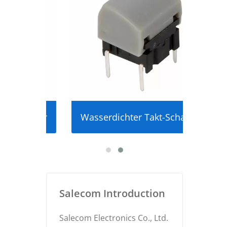
alter
Wasserdichter Takt-Schalter
Ultr
Salecom Introduction
Salecom Electronics Co., Ltd.