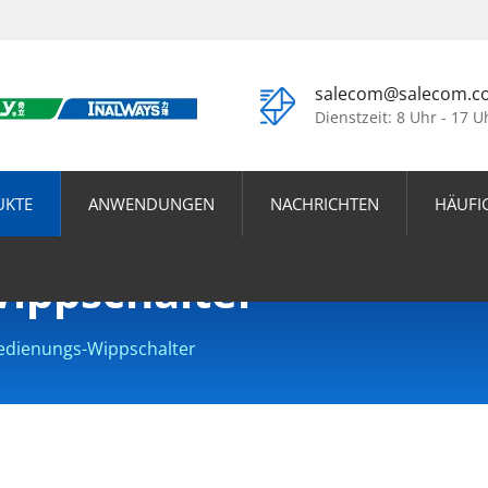
salecom@salecom.c
Dienstzeit: 8 Uhr - 17 U
UKTE
ANWENDUNGEN
NACHRICHTEN
HÄUFI
ippschalter
edienungs-Wippschalter