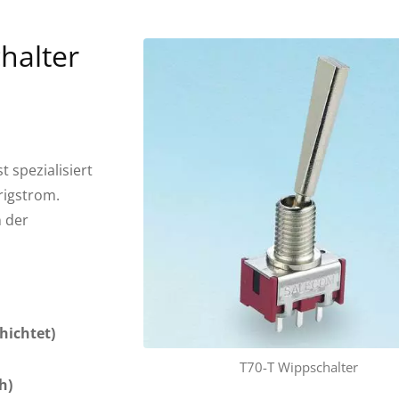
halter
 spezialisiert
rigstrom.
 der
hichtet)
T70-T Wippschalter
h)