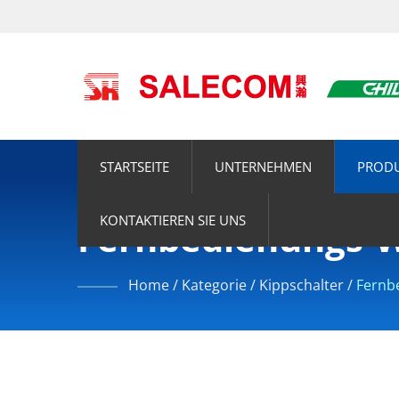
STARTSEITE
UNTERNEHMEN
PROD
KONTAKTIEREN SIE UNS
Fernbedienungs-W
Home
/
Kategorie
/
Kippschalter
/
Fernb