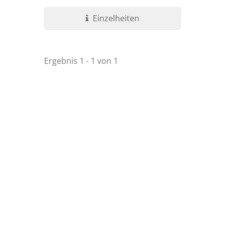
flache Betätiger...
Einzelheiten
Ergebnis 1 - 1 von 1
Ultra-Miniatur Wippschalter
Wass