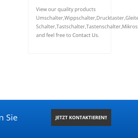
View our quality products
Umschalter,Wippschalter,Drucktaster,Gleite
Schalter,Tastschalter,Tastenschalter,Mikros
and feel free to
Contact Us
.
n Sie
JETZT KONTAKTIEREN!!