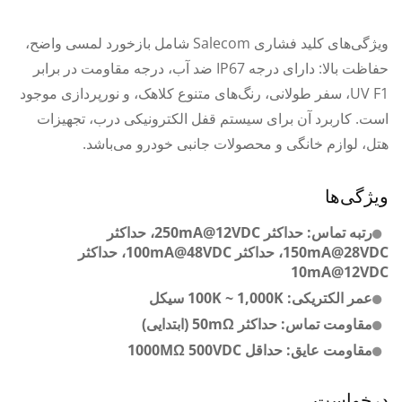
ویژگی‌های کلید فشاری Salecom شامل بازخورد لمسی واضح،
حفاظت بالا: دارای درجه IP67 ضد آب، درجه مقاومت در برابر
UV F1، سفر طولانی، رنگ‌های متنوع کلاهک، و نورپردازی موجود
است. کاربرد آن برای سیستم قفل الکترونیکی درب، تجهیزات
هتل، لوازم خانگی و محصولات جانبی خودرو می‌باشد.
ویژگی‌ها
رتبه تماس: حداکثر 250mA@12VDC، حداکثر
150mA@28VDC، حداکثر 100mA@48VDC، حداکثر
10mA@12VDC
عمر الکتریکی: 100K ~ 1,000K سیکل
مقاومت تماس: حداکثر 50mΩ (ابتدایی)
مقاومت عایق: حداقل 1000MΩ 500VDC
درخواست