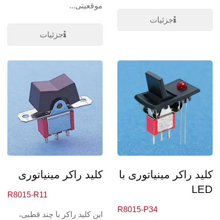
موقعیتی...
جزئیات
جزئیات
کلید راکر مینیاتوری با
کلید راکر مینیاتوری
LED
R8015-R11
R8015-P34
این کلید راکر با چند قطبی،