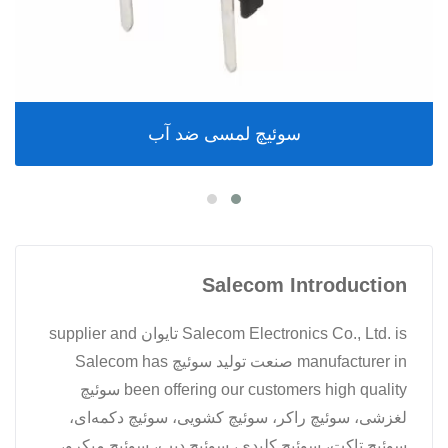
سوئیچ لمسی ضد آب
Salecom Introduction
Salecom Electronics Co., Ltd. is تایوان supplier and
manufacturer in صنعت تولید سوئیچ Salecom has
been offering our customers high quality سوئیچ
لغزشی، سوئیچ راکر، سوئیچ کشویی، سوئیچ دکمه‌ای،
سوئیچ تاکت، سوئیچ کلیدی، سوئیچ دیپ، سوئیچ میکرو،