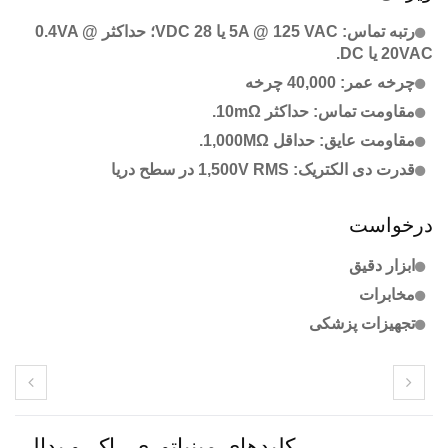
رتبه تماس: 5A @ 125 VAC یا 28 VDC؛ حداکثر 0.4VA @
20VAC یا DC.
چرخه عمر: 40,000 چرخه
مقاومت تماس: حداکثر 10mΩ.
مقاومت عایق: حداقل 1,000MΩ.
قدرت دی الکتریک: 1,500V RMS در سطح دریا
درخواست
ابزار دقیق
مخابرات
تجهیزات پزشکی
کلیدهای مینیاتوری راکر و پدالی