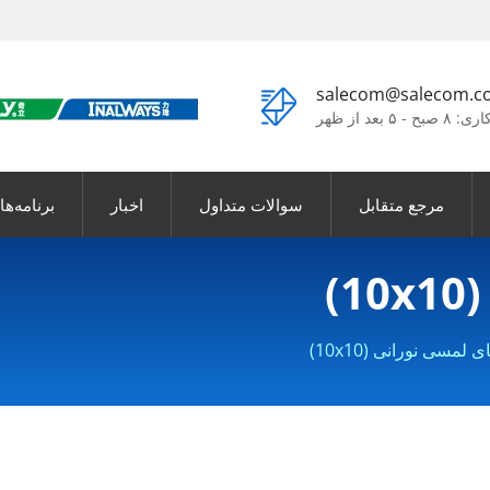
salecom@salecom.c
 ۵ بعد از ظهر
مرجع متقابل
سوالات متداول
اخبار
برنامه‌ها
)
 لمسی نورانی (10x10)