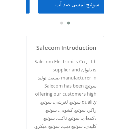
وچک
سوئیچ لمسی ضد آب
سوئی
Salecom Introduction
Salecom Electronics Co., Ltd.
is تایوان supplier and
manufacturer in صنعت تولید
سوئیچ Salecom has been
offering our customers high
quality سوئیچ لغزشی، سوئیچ
راکر، سوئیچ کشویی، سوئیچ
دکمه‌ای، سوئیچ تاکت، سوئیچ
کلیدی، سوئیچ دیپ، سوئیچ میکرو،