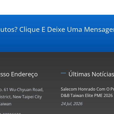
dutos? Clique E Deixe Uma Mensag
sso Endereço
Últimas Notícia
Salecom Honrado Com O P
No. 61 Wu-Chyuan Road,
D&B Taiwan Elite PME 2026
trict, New Taipei City
24 Jul, 2026
Taiwan