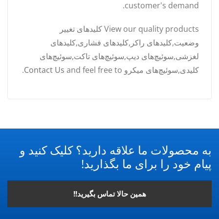
customer's demand.
View our quality products کلیدهای تغییر
وضعیت,کلیدهای راکر,کلیدهای فشاری,کلیدهای
لغزشی,سوئیچ‌های دیپ,سوئیچ‌های تاکت,سوئیچ‌های
کلیدی,سوئیچ‌های میکرو and feel free to
Contact Us
.
به محصولات ما علاقه دارید؟ کلیک کنید و
پیام خود را برای ما بگذارید!
همین حالا تماس بگیرید!!