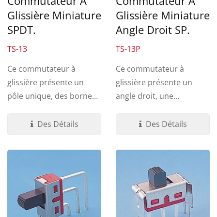
Commutateur À
Commutateur À
Glissière Miniature
Glissière Miniature
Angle Droit SP.
SPDT.
TS-13P
TS-13
Ce commutateur à
Ce commutateur à
glissière présente un
glissière présente un
angle droit, une
pôle unique, des bornes
terminaison à travers le
à souder et des
trou PC. Une variété...
terminaisons...
Des Détails
Des Détails