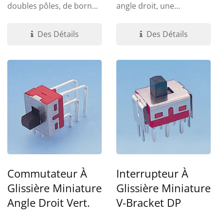
doubles pôles, de bornes
angle droit, une
à souder et de
terminaison à travers le
terminaisons...
trou PC. Une variété...
Des Détails
Des Détails
Commutateur À
Interrupteur À
Glissière Miniature
Glissière Miniature
Angle Droit Vert.
V-Bracket DP