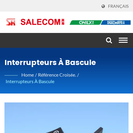
FRANÇAIS
Togg
navi
Interrupteurs À Bascule
Home
/
Référence Croisée.
/
Interrupteurs À Bascule