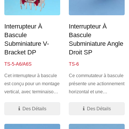
Interrupteur À
Interrupteur À
Bascule
Bascule
Subminiature V-
Subminiature Angle
Bracket DP
Droit SP
TS-5-A6/A6S
TS-6
Cet interrupteur à bascule
Ce commutateur à bascule
est conçu pour un montage
présente une actionnement
vertical, avec terminaison
horizontal et une
en V. Taille...
terminaison PC à travers-
trou...
Des Détails
Des Détails