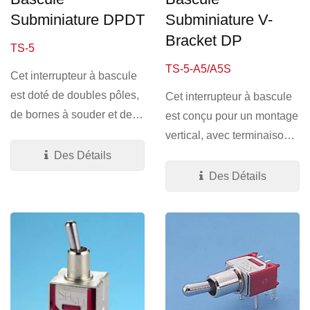
Subminiature DPDT
Subminiature V-
Bracket DP
TS-5
TS-5-A5/A5S
Cet interrupteur à bascule
est doté de doubles pôles,
Cet interrupteur à bascule
de bornes à souder et de
est conçu pour un montage
terminaisons...
vertical, avec terminaison
en V. Taille...
Des Détails
Des Détails