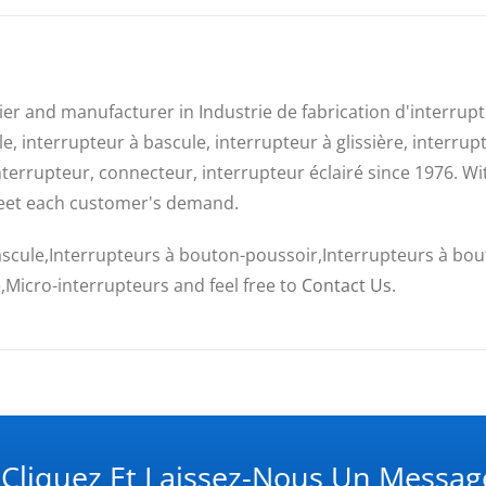
lier and manufacturer in Industrie de fabrication d'interru
, interrupteur à bascule, interrupteur à glissière, interrup
interrupteur, connecteur, interrupteur éclairé since 1976. 
eet each customer's demand.
ascule,Interrupteurs à bouton-poussoir,Interrupteurs à bout
é,Micro-interrupteurs and feel free to
Contact Us
.
 Cliquez Et Laissez-Nous Un Message