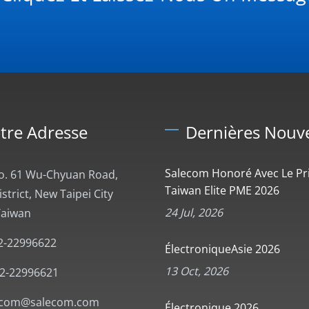
tre Adresse
Dernières Nouve
Salecom Honoré Avec Le Pr
No. 61 Wu-Chyuan Road,
Taiwan Elite PME 2026
trict, New Taipei City
24 Jul, 2026
Taiwan
2-22996622
ÉlectroniqueAsie 2026
13 Oct, 2026
-2-22996621
ecom@salecom.com
Électronique 2026