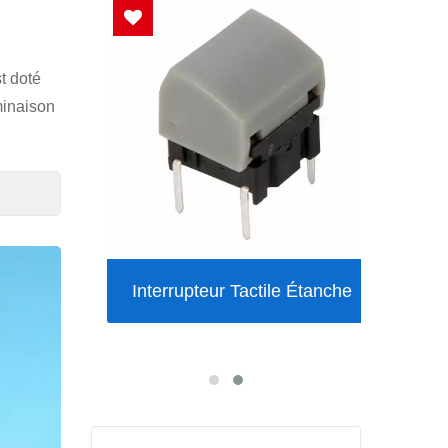
t doté
minaison
Ultra-
Interrupteur Tactile Étanche
Inte