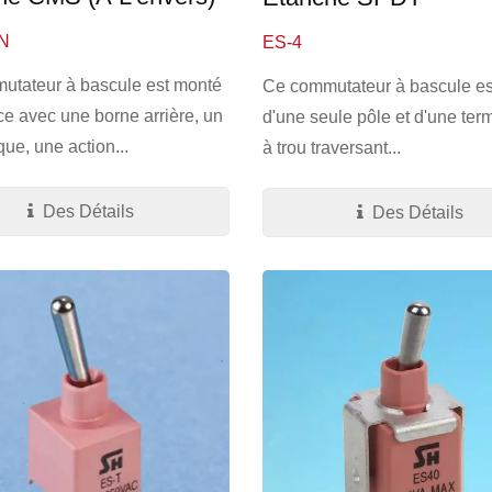
/N
ES-4
utateur à bascule est monté
Ce commutateur à bascule es
ce avec une borne arrière, un
d'une seule pôle et d'une ter
que, une action...
à trou traversant...
Des Détails
Des Détails
rrupteur Tactile Étanche
Interrupteur À Bascule 
Miniature