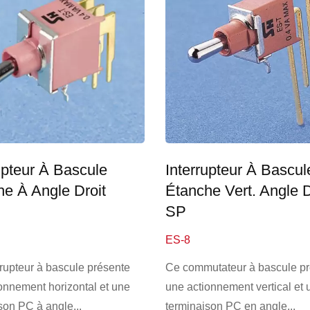
upteur À Bascule
Interrupteur À Bascul
he À Angle Droit
Étanche Vert. Angle D
SP
ES-8
rrupteur à bascule présente
Ce commutateur à bascule p
onnement horizontal et une
une actionnement vertical et 
son PC à angle...
terminaison PC en angle...