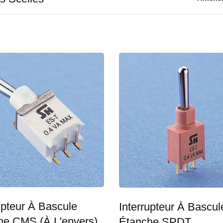
upteur À Bascule
Interrupteur À Bascul
he CMS (à L'envers)
Étanche SPDT