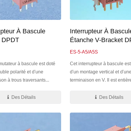
upteur À Bascule
Interrupteur À Bascul
é DPDT
Étanche V-Bracket 
ES-5-A5/A5S
tateur à bascule est doté
Cet interrupteur à bascule est
uble polarité et d'une
d'un montage vertical et d'un
on à trous traversants...
terminaison en V. Il est entièr
Des Détails
Des Détails