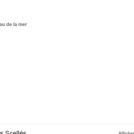
au de la mer
s Scellés
Affiche