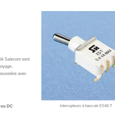
ellé Salecom sont
toyage,
 poussière avec
Interrupteurs à bascule ES40-T
C ou DC