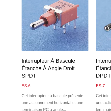
Interr
Interrupteur À Bascule
Étanc
Étanche À Angle Droit
DPDT
SPDT
ES-7
ES-6
Cet inte
Cet interrupteur à bascule présente
une acti
une actionnement horizontal et une
terminai
terminaison PC à angle...