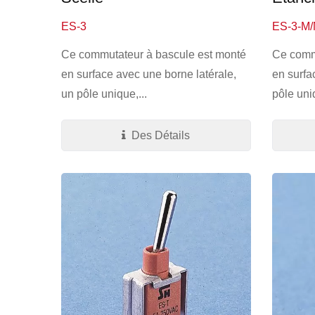
ES-3
ES-3-M
Ce commutateur à bascule est monté
Ce comm
en surface avec une borne latérale,
en surfa
un pôle unique,...
pôle uni
Des Détails
Interrupteur À Bascule Ultra-
Inte
Miniature