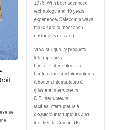
1976. With both advanced
technology and 40 years
experience, Salecom always
make sure to meet each
customer's demand.
View our quality products
Interrupteurs à
bascule,Interrupteurs à
e
bouton-poussoir,Interrupteurs
roit
à bouton,Interrupteurs à
glissière,Interrupteurs
DIP,Interrupteurs
tactiles,Interrupteurs à
résente
clé,Micro-interrupteurs and
une
feel free to
Contact Us
.