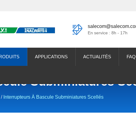
salecom@salecom.c
En service : 8h - 17h
RODUITS
APPLICATIONS
ACTUALITÉS
FAQ
scule Subminiatures Sce
/
Interrupteurs À Bascule Subminiatures Scellés