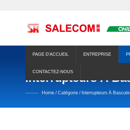
PAGE D'ACCUEIL
ENTREPRISE
P
CONTACTEZ-NOUS
Interrupteurs À Ba
Home
/
Catégorie
/
Interrupteurs À Bascule